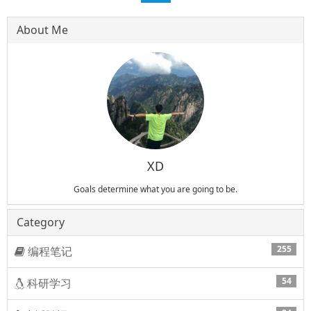
About Me
XD
Goals determine what you are going to be.
Category
255
编程笔记
54
科研学习