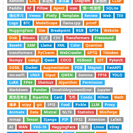
Random
CTC
多进程
算法题
Diagram
多线程
CLAP
Paddle
hf
Pillow
Agent
icon
第一性原理
SQLite
强化学习
Vmess
Plotly
Template
Review
Web
TSV
Logo
BTC
ModelScope
llama.cpp
printf
HuggingFace
Use
Breakpoint
RGB
GPT4
Website
Disk
Bitcoin
公式
CSV
Transformers
Freesound
Base64
SAM
Llama
XML
Color
Quantize
transformers
PyCharm
WebCrawler
GPTQ
Tiktoken
Numpy
uwsgi
Qwen
COCO
XGBoost
GIT
Pytorch
GGML
Docker
Augmentation
PDB
Magnet
FastAPI
ms-swift
UNIX
Input
QWEN
Gemma
FP16
YOLO
LoRA
FP64
Shortcut
Algorithm
Permission
Markdown
Pandas
InvalidArgumentError
Jupyter
图形思考法
Bipartite
Card
飞书
Conda
Hilton
Math
继承
scipy
git
SPIE
Food
Pickle
LLM
Proxy
Animate
Data
Mixtral
NLTK
Statistics
Miniforge
mmap
Tensor
Django
PIP
FP32
Attention
LaTeX
AI
WAN
VGG-16
HaggingFace
版权
Linux
v2ray