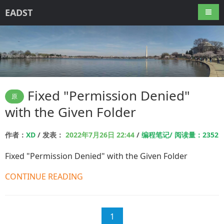
EADST
导航
Fixed "Permission Denied"
原
with the Given Folder
作者：
XD
/ 发表：
2022年7月26日 22:44
/
编程笔记/ 阅读量：2352
Fixed "Permission Denied" with the Given Folder
CONTINUE READING
1