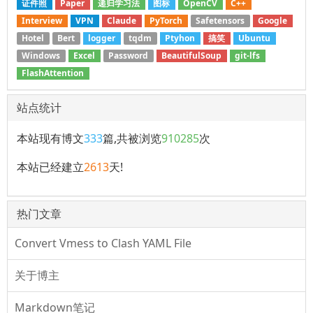
证件照
Paper
递归学习法
图标
OpenCV
C++
Interview
VPN
Claude
PyTorch
Safetensors
Google
Hotel
Bert
logger
tqdm
Ptyhon
搞笑
Ubuntu
Windows
Excel
Password
BeautifulSoup
git-lfs
FlashAttention
站点统计
本站现有博文
333
篇,共被浏览
910285
次
本站已经建立
2613
天!
热门文章
Convert Vmess to Clash YAML File
关于博主
Markdown笔记