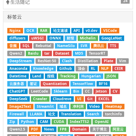
24
生活随记
标签云
Nginx
OCR
RAR
论文速读
API
v0.dev
VSCode
diffusers
uWSGI
ONNX
财报
Michelin
GoogLeNet
音频
SQL
Rebuttal
NameSilo
SVR
腾讯云
TTS
Qwen2
Baidu
tar
Dataset
MD5
TensorRT
DeepStream
ResNet-50
Clash
Distillation
Plate
Vim
Anaconda
Knowledge
Github
顶会
RL
NLP
CEIR
Datetime
Land
报税
Tracking
Hungarian
JSON
云服务器
签证
Quantization
TensorFlow
BF16
ChatGPT
LeetCode
Sklearn
Bin
CC
Jetson
CV
DeepSeek
Crawler
Cloudreve
UI
Git
EXCEL
Image2Text
Streamlit
域名
净利润
Video
Heatmap
Firewall
LLAMA
论文
Translation
Search
torchinfo
Zip
Python
CAM
CUDA
IndexTTS2
OpenAI
Qwen2.5
PDF
News
FP8
Domain
关于博主
阿里云