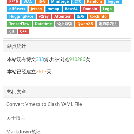
FP16
WAN
顶会
Miniforge
CTC
Random
logger
diffusers
Jetson
mmap
Base64
Domain
Logo
HuggingFace
v2ray
Attention
版权
torchinfo
TensorFlow
Datetime
论文速读
Qwen2.5
递归学习法
git
C++
站点统计
本站现有博文
333
篇,共被浏览
910286
次
本站已经建立
2613
天!
热门文章
Convert Vmess to Clash YAML File
关于博主
Markdown笔记