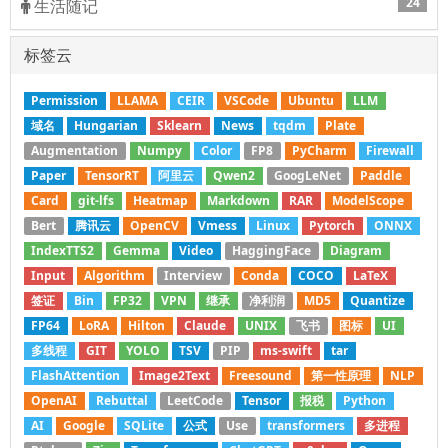
24
生活随记
标签云
Permission
LLAMA
CEIR
VSCode
Ubuntu
LLM
域名
Hungarian
Sklearn
News
tqdm
Plate
Augmentation
Numpy
Color
FP8
PyCharm
Firewall
Paper
TensorRT
阿里云
Qwen2
GoogLeNet
Paddle
Card
git-lfs
Heatmap
Markdown
RAR
ModelScope
Bert
腾讯云
OpenCV
Vmess
Linux
Pytorch
ONNX
IndexTTS2
Gemma
Video
HaggingFace
Diagram
Input
Algorithm
Interview
Conda
COCO
LaTeX
签证
Bin
FP32
VPN
继承
净利润
MD5
Quantize
FP64
LoRA
Hilton
Claude
UNIX
飞书
图标
UI
多线程
GIT
YOLO
TSV
PIP
ms-swift
tar
FlashAttention
Image2Text
Freesound
第一性原理
NLP
OpenAI
Rebuttal
LeetCode
Tensor
报税
Python
AI
Google
SQLite
公式
Use
transformers
多进程