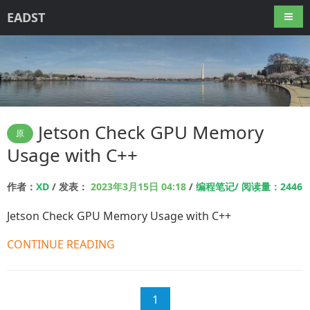
EADST
导航
Jetson Check GPU Memory
原
Usage with C++
作者：
XD
/ 发表：
2023年3月15日 04:18
/
编程笔记/ 阅读量：2446
Jetson Check GPU Memory Usage with C++
CONTINUE READING
1