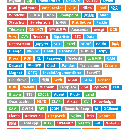
Ptyhon
Zip
Transformers
ChatGPT
v0.dev
Qwen
RGB
Animate
WebCrawler
SPIE
Pillow
Food
论文
Windows
CUDA
BF16
Breakpoint
算法题
Math
Statistics
Safetensors
证件照
Distillation
Pickle
Tiktoken
强化学习
图形思考法
Anaconda
uwsgi
OCR
Vim
SVR
Tracking
Bipartite
BTC
Data
DeepStream
Jupyter
SQL
Excel
printf
Baidu
搞笑
Django
uWSGI
Hotel
NameSilo
Github
scipy
Proxy
PDF
RL
Password
Website
云服务器
CAM
Dataset
关于博主
Clash
Pandas
Translation
Crawler
Magnet
GPTQ
InvalidArgumentError
FastAPI
Cloudreve
CC
音频
Web
GGML
GPT4
Docker
PDB
Review
Michelin
Template
CSV
PyTorch
XML
Bitcoin
TTS
EXCEL
Agent
Plotly
Land
Quantization
NLTK
CLAP
Mixtral
CV
Knowledge
SAM
QWEN
API
JSON
BeautifulSoup
hf
XGBoost
Llama
ResNet-50
DeepSeek
Nginx
icon
Shortcut
财报
llama.cpp
Disk
Streamlit
Search
Git
VGG-16