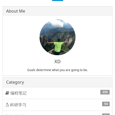
About Me
XD
Goals determine what you are going to be.
Category
255
编程笔记
54
科研学习