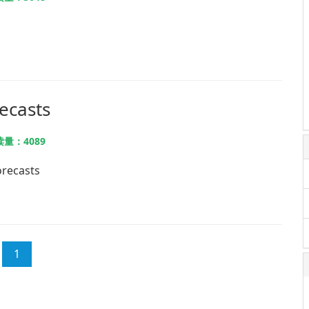
ecasts
量：4089
orecasts
1