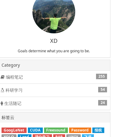
XD
Goals determine what you are going to be.
Category
255
编程笔记
54
科研学习
24
生活随记
标签云
GoogLeNet
CUDA
Freesound
Password
报税
YOLO
Land
强化学习
RAR
UNIX
飞书