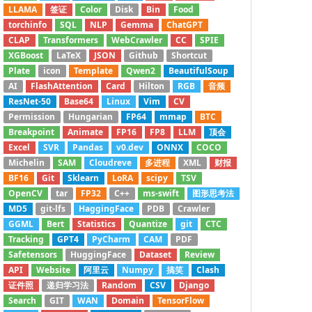
LLAMA
签证
Color
Disk
Bin
Food
torchinfo
SQL
NLP
Gemma
ChatGPT
CLAP
Transformers
WebCrawler
CC
SPIE
XGBoost
LaTeX
JSON
Github
Shortcut
Plate
icon
Template
Qwen2
BeautifulSoup
AI
FlashAttention
Card
Hilton
RGB
音频
ResNet-50
Base64
Linux
Vim
CV
Permission
Hungarian
FP64
mmap
BTC
Breakpoint
Animate
FP16
FP8
LLM
顶会
Excel
SVR
Pandas
v0.dev
ONNX
COCO
Michelin
SAM
Cloudreve
多进程
XML
财报
BF16
Git
Sklearn
LoRA
scipy
TSV
OpenCV
tar
FP32
C++
ms-swift
图形思考法
MD5
git-lfs
HaggingFace
PDB
Crawler
GGML
Bert
Statistics
Quantize
git
CTC
Tracking
GPT4
PyCharm
CAM
PDF
Safetensors
HuggingFace
Dataset
Review
API
Website
阿里云
Numpy
搞笑
Clash
证件照
递归学习法
Random
CSV
Django
Search
GIT
WAN
Domain
TensorFlow