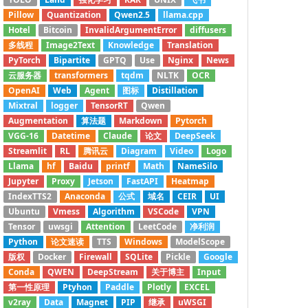
Pillow
Quantization
Qwen2.5
llama.cpp
Hotel
Bitcoin
InvalidArgumentError
diffusers
多线程
Image2Text
Knowledge
Translation
PyTorch
Bipartite
GPTQ
Use
Nginx
News
云服务器
transformers
tqdm
NLTK
OCR
OpenAI
Web
Agent
图标
Distillation
Mixtral
logger
TensorRT
Qwen
Augmentation
算法题
Markdown
Pytorch
VGG-16
Datetime
Claude
论文
DeepSeek
Streamlit
RL
腾讯云
Diagram
Video
Logo
Llama
hf
Baidu
printf
Math
NameSilo
Jupyter
Proxy
Jetson
FastAPI
Heatmap
IndexTTS2
Anaconda
公式
域名
CEIR
UI
Ubuntu
Vmess
Algorithm
VSCode
VPN
Tensor
uwsgi
Attention
LeetCode
净利润
Python
论文速读
TTS
Windows
ModelScope
版权
Docker
Firewall
SQLite
Pickle
Google
Conda
QWEN
DeepStream
关于博主
Input
第一性原理
Ptyhon
Paddle
Plotly
EXCEL
v2ray
Data
Magnet
PIP
继承
uWSGI